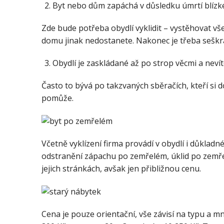
Byt nebo dům zapáchá v důsledku úmrtí blíz
Zde bude potřeba obydlí vyklidit – vystěhovat v
domu jinak nedostanete. Nakonec je třeba seškr
Obydlí je zaskládané až po strop věcmi a nevít
Často to bývá po takzvaných sběračích, kteří si d
pomůže.
Včetně vyklízení firma provádí v obydlí i důkladné
odstranění zápachu po zemřelém, úklid po zemřel
jejich stránkách, avšak jen přibližnou cenu.
Cena je pouze orientační, vše závisí na typu a m