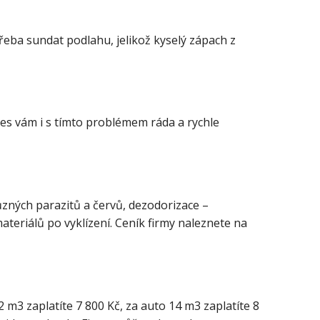
řeba sundat podlahu, jelikož kyselý zápach z
pres vám i s tímto problémem ráda a rychle
ůzných parazitů a červů, dezodorizace –
teriálů po vyklízení. Ceník firmy naleznete na
 m3 zaplatíte 7 800 Kč, za auto 14 m3 zaplatíte 8