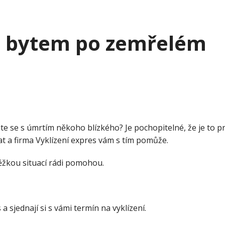
 s bytem po zemřelém
e se s úmrtím někoho blízkého? Je pochopitelné, že je to 
at a firma Vyklízení expres vám s tím pomůže.
těžkou situací rádi pomohou.
 sjednají si s vámi termín na vyklízení.