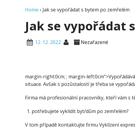
Home
›
Jak se vypořádat s bytem po zemřelém
Jak se vypořádat
12. 12. 2022
Nezařazené
margin-right:0cm; ; margin-left:0cm“>
Vypořádávát
situace. Avšak s pozůstalostí je třeba se vypořád
Firma má profesionální pracovníky, kteří vám s 
potřebujete vyklidit byt/dům po zemřelém?
V tom případě kontaktujte firmu Vyklízení expres a