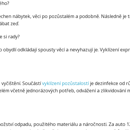
kého?
šechen nábytek, věci po pozůstalém a podobně. Následně je t
ábat zeď.
e si rady?
o obydlí odkládají spousty věcí a nevyhazují je. Vyklízení ex
 vyčištění. Součástí
vyklízení pozůstalostí
je dezinfekce od r
ém včetně jednorázových potřeb, odvážení a zlikvidování ma
nožství odpadu, použitého materiálu a náročnosti. Za auto 12