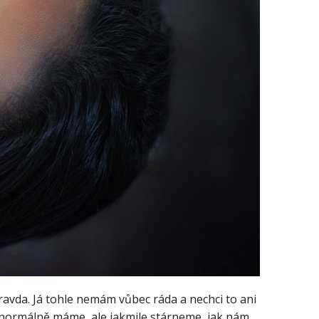
pravda. Já tohle nemám vůbec ráda a nechci to ani
le normálně máme, ale jakmile stárneme, jak nám