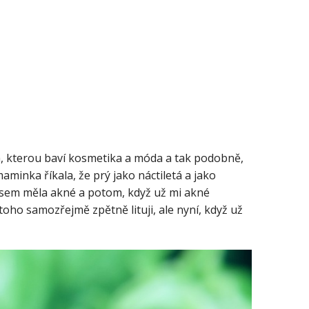
á, kterou baví kosmetika a móda a tak podobně,
minka říkala, že prý jako náctiletá a jako
t jsem měla akné a potom, když už mi akné
 toho samozřejmě zpětně lituji, ale nyní, když už