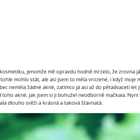
o kosmetiku, jenomže mě opravdu hodně mrzelo, že zrovna j
ohle mohlo stát, ale asi jsem to měla vrozené, i když moje ma
ůbec neměla žádné akné, zatímco já asi až do pětadvaceti le
 od toho akné, jak jsem si ji bohužel neodborně mačkala. Nyní
adala dlouho svěží a krásná a taková šťavnatá.