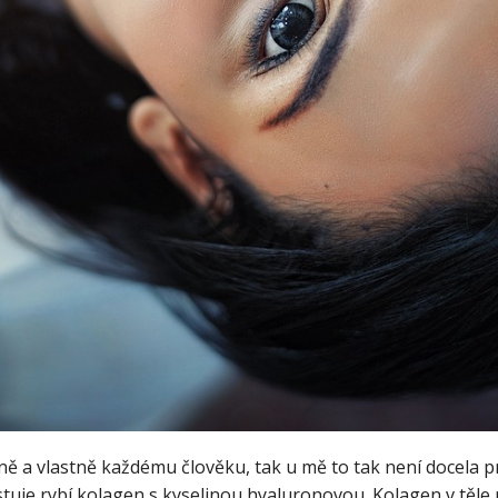
ženě a vlastně každému člověku, tak u mě to tak není docela 
istuje rybí kolagen s kyselinou hyaluronovou. Kolagen v tě