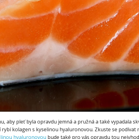
omu, aby pleť byla opravdu jemná a pružná a také vypadala skv
í rybí kolagen s kyselinou hyaluronovou. Zkuste se podívat 
elinou hyaluronovou
bude také pro vás opravdu tou nejvhodn