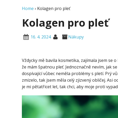
Home
›
Kolagen pro pleť
Kolagen pro pleť
16. 4. 2024
Nákupy
Vždycky mě bavila kosmetika, zajímala jsem se 
že mám špatnou pleť. Jednoznačně nevím, jak se t
dospívající vůbec neměla problémy s pletí. Prý v
zmizelo, tak jsem měla celý zjizvený obličej. Asi
je mi pětatřicet let, tak chci, aby moje proti vyp