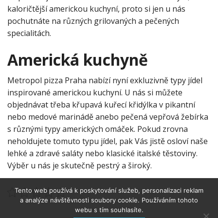
kaloričtější americkou kuchyní, proto si jen u nás
pochutnáte na různých grilovaných a pečených
specialitách.
Americká kuchyně
Metropol
pizza Praha
nabízí nyní exkluzivně typy jídel
inspirované americkou kuchyní. U nás si můžete
objednávat třeba křupavá kuřecí křidýlka v pikantní
nebo medové marinádě anebo pečená vepřová žebírka
s různými typy amerických omáček. Pokud zrovna
neholdujete tomuto typu jídel, pak Vás jistě osloví naše
lehké a zdravé saláty nebo klasické italské těstoviny.
Výběr u nás je skutečně pestrý a široký.
Tento web používá k poskytování služeb, personalizaci reklam
a analýze návštěvnosti soubory cookie. Používáním tohoto
webu s tím souhlasíte.