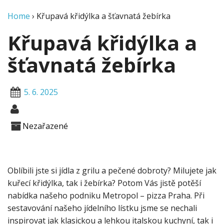
Home
›
Křupavá křidýlka a šťavnatá žebírka
Křupavá křidýlka a
šťavnatá žebírka
5. 6. 2025
Nezařazené
Oblíbili jste si jídla z grilu a pečené dobroty? Milujete jak
kuřecí křidýlka, tak i žebírka? Potom Vás jistě potěší
nabídka našeho podniku Metropol – pizza Praha. Při
sestavování našeho jídelního lístku jsme se nechali
inspirovat jak klasickou a lehkou italskou kuchyní, tak i