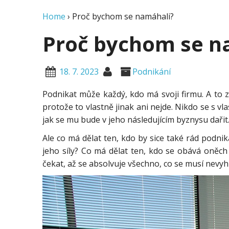
Home
›
Proč bychom se namáhali?
Proč bychom se n
18. 7. 2023
Podnikání
Podnikat může každý, kdo má svoji firmu. A to zna
protože to vlastně jinak ani nejde. Nikdo se s vl
jak se mu bude v jeho následujícím byznysu dařit
Ale co má dělat ten, kdo by sice také rád podni
jeho síly? Co má dělat ten, kdo se obává oněch 
čekat, až se absolvuje všechno, co se musí nevy