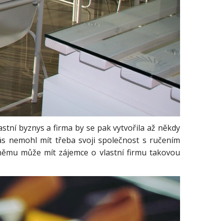
stní byznys a firma by se pak vytvořila až někdy
ás nemohl mít třeba svoji společnost s ručením
 němu může mít zájemce o vlastní firmu takovou