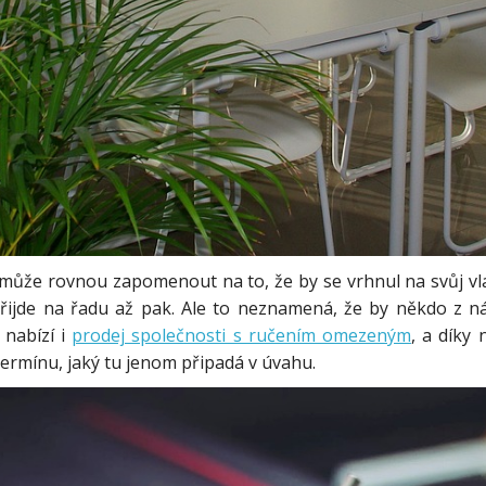
může rovnou zapomenout na to, že by se vrhnul na svůj vla
řijde na řadu až pak. Ale to neznamená, že by někdo z n
 nabízí i
prodej společnosti s ručením omezeným
, a díky
rmínu, jaký tu jenom připadá v úvahu.