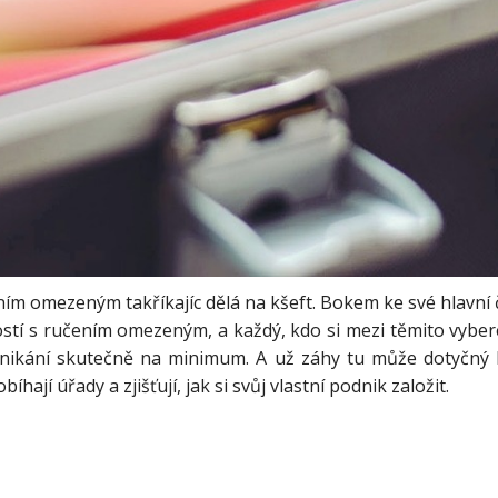
ním omezeným takříkajíc dělá na kšeft. Bokem ke své hlavní či
stí s ručením omezeným, a každý, kdo si mezi těmito vybere
dnikání skutečně na minimum. A už záhy tu může dotyčný ke
hají úřady a zjišťují, jak si svůj vlastní podnik založit.