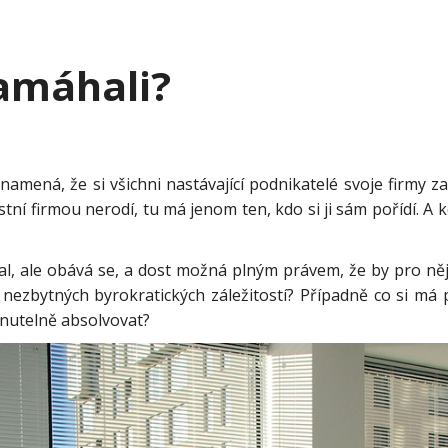
amáhali?
mená, že si všichni nastávající podnikatelé svoje firmy zaklá
astní firmou nerodí, tu má jenom ten, kdo si ji sám pořídí. A 
.
kal, ale obává se, a dost možná plným právem, že by pro ně
nezbytných byrokratických záležitostí? Případně co si má 
hnutelně absolvovat?