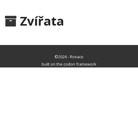
Zvířata
©2026 - Roxaco
built on the codon framework