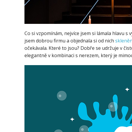
Co si vzpomínám, nejvíce jsem si lámala hlavu s 
jsem dobrou firmu a objednala si od nich
skleněn
očekávala. Které to jsou? Dobře se udržuje v čis
elegantně v kombinaci s nerezem, který je mim