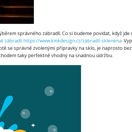
výběrem správného zábradlí. Co si budeme povídat, když jde o
é zábradlí https://www.kmkdesign.cz/zabradli-sklenena.
Vypa
totě se správně zvolenými přípravky na sklo, je naprosto be
ochodem taky perfektně vhodný na snadnou údržbu.