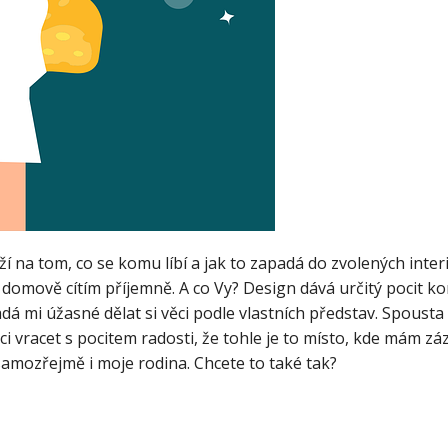
í na tom, co se komu líbí a jak to zapadá do zvolených int
domově cítím příjemně. A co Vy? Design dává určitý pocit kom
 mi úžasné dělat si věci podle vlastních představ. Spousta lid
 vracet s pocitem radosti, že tohle je to místo, kde mám záze
, samozřejmě i moje rodina. Chcete to také tak?