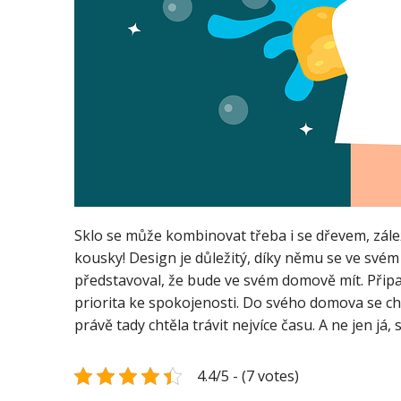
Sklo se může kombinovat třeba i se dřevem, zálež
kousky! Design je důležitý, díky němu se ve svém 
představoval, že bude ve svém domově mít. Připadá
priorita ke spokojenosti. Do svého domova se chci
právě tady chtěla trávit nejvíce času. A ne jen já
4.4/5 - (7 votes)