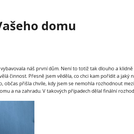
 Vašeho domu
ou vybavovala náš první dům. Není to totiž tak dlouho a klid
vělá činnost. Přesně jsem věděla, co chci kam pořídit a jaký
no, občas přišla chvíle, kdy jsem se nemohla rozhodnout me
o domu a na zahradu. V takových případech dělal finální rozhod