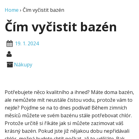
Home
›
Čím vyčistit bazén
Čím vyčistit bazén
19. 1. 2024
Nákupy
Potřebujete něco kvalitního a ihned? Máte doma bazén,
ale nemůžete mít neustále čistou vodu, protože vám to
nejde? Pojďme se na to dnes podívat! Během zimních
měsíců můžete ve svém bazénu stále potřebovat chlór.
Protože určitě si říkáte jak si můžete zazimovat váš
krásný bazén. Pokud jste již nějakou dobu nepřidávali
chlór, možná budete chtít počkat, až to uděláte. Pak