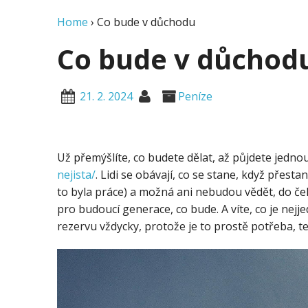
Home
›
Co bude v důchodu
Co bude v důchod
21. 2. 2024
Peníze
Už přemýšlíte, co budete dělat, až půjdete jedn
nejista/
. Lidi se obávají, co se stane, když přes
to byla práce) a možná ani nebudou vědět, do če
pro budoucí generace, co bude. A víte, co je nejj
rezervu vždycky, protože je to prostě potřeba, t