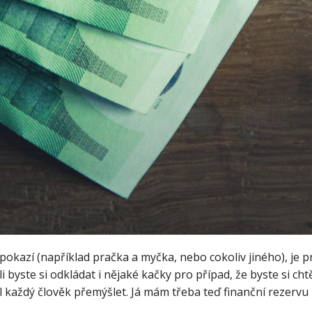
okazí (například pračka a myčka, nebo cokoliv jiného), je p
i byste si odkládat i nějaké kačky pro případ, že byste si ch
každý člověk přemýšlet. Já mám třeba teď finanční rezervu 