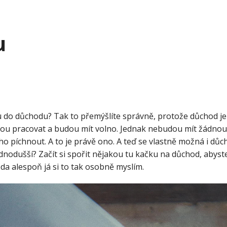
u
ou do důchodu? Tak to přemýšlíte správně, protože důchod je
tanou pracovat a budou mít volno. Jednak nebudou mít žádnou 
ho píchnout. A to je právě ono. A teď se vlastně možná i dů
ednodušší? Začít si spořit nějakou tu kačku na důchod, abyste
eda alespoň já si to tak osobně myslím.