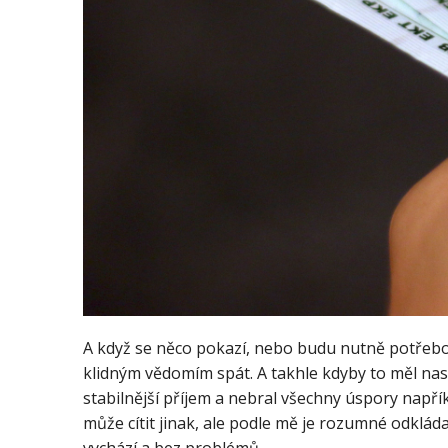
A když se něco pokazí, nebo budu nutně potřebov
klidným vědomím spát. A takhle kdyby to měl nas
stabilnější příjem a nebral všechny úspory napří
může cítit jinak, ale podle mě je rozumné odklád
vychází a bez problémů.