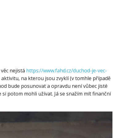
 věc nejistá
https://www.fahd.cz/duchod-je-vec-
aktivitu, na kterou jsou zvyklí (v tomhle případě
chod bude posunovat a opravdu není vůbec jisté
 si potom mohli užívat. Já se snažím mít finanční