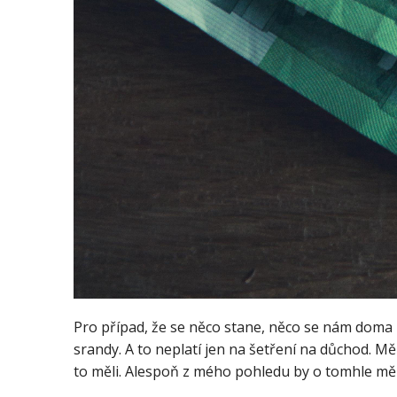
Pro případ, že se něco stane, něco se nám doma p
srandy. A to neplatí jen na šetření na důchod. Měl
to měli. Alespoň z mého pohledu by o tomhle měl 