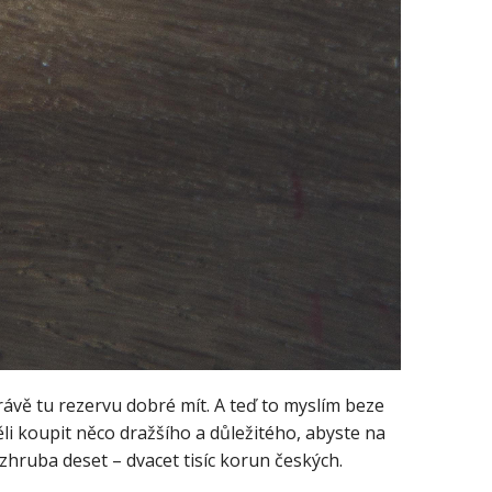
rávě tu rezervu dobré mít. A teď to myslím beze
těli koupit něco dražšího a důležitého, abyste na
zhruba deset – dvacet tisíc korun českých.