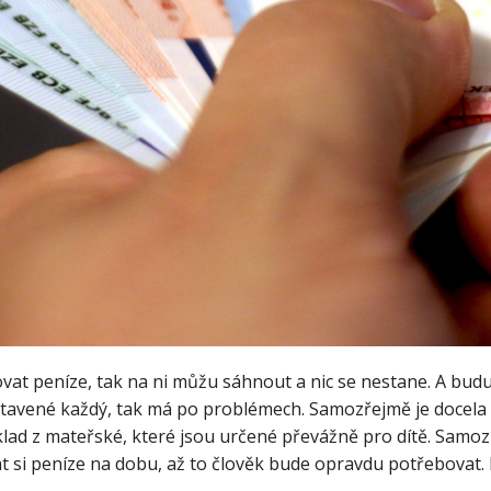
at peníze, tak na ni můžu sáhnout a nic se nestane. A budu
tavené každý, tak má po problémech. Samozřejmě je docela dů
klad z mateřské, které jsou určené převážně pro dítě. Samoz
at si peníze na dobu, až to člověk bude opravdu potřebovat. D