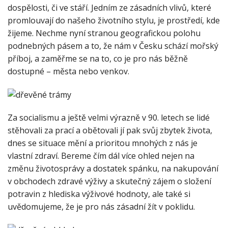
dospělosti, či ve stáří. Jedním ze zásadních vlivů, které
promlouvají do našeho životního stylu, je prostředí, kde
žijeme. Nechme nyní stranou geografickou polohu
podnebných pásem a to, že nám v Česku schází mořský
příboj, a zaměřme se na to, co je pro nás běžně
dostupné – města nebo venkov.
Za socialismu a ještě velmi výrazně v 90. letech se lidé
stěhovali za prací a obětovali jí pak svůj zbytek života,
dnes se situace mění a prioritou mnohých z nás je
vlastní zdraví. Bereme čím dál více ohled nejen na
změnu životosprávy a dostatek spánku, na nakupování
v obchodech zdravé výživy a skutečný zájem o složení
potravin z hlediska výživové hodnoty, ale také si
uvědomujeme, že je pro nás zásadní žít v poklidu.