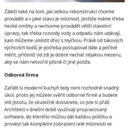
Záleží také na tom, jak velkou rekonstrukci chceme
provádět a v jaké stavu je místnost. Jestliže máme třeba
hezké omítky a nechceme provádět větší stavební
úpravy, tak třeba rozvody vody a odpadu nám udávají,
kam můžeme umístit dřez s myčkou. Právě od takových
výchozích bodů je potřeba postupovat dále a pečlivě
měřit, přičemž od zdí je dobré nechat nějakou mezeru,
aby se nám netvořili plísně či jiné potíže.
Odborná firma
Zařídit si moderní kuchyň tedy není rozhodně snadný
úkol, proto jej můžete svěřit odborné firmě a budete
mít jistotu, že skutečně dostanete, co jste si přáli.
Architekti v dnešní době využívají propracovaný
software, do kterého můžou dát každou poličku a
provést tak kompletní zobrazení celé místnosti ve