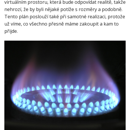
virtuálním prostoru, která bude odpovídat realitě, takže
nehrozí, že by byli nějaké potíže s rozměry a podobně.
Tento plán poslouží také při samotné realizaci, protože
už víme, co všechno přesně máme zakoupit a kam to
přijde.